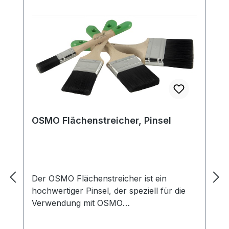
verwenden, um eine Gilbung zu
verhindern.Gebindegrößen: 0,75 l; 2,50 l
Bitte beachten Sie: Das erzielte Ergebnis
des Farbtons kann je nach Holzart
unterschiedlich ausfallen.
OSMO Flächenstreicher, Pinsel
Der OSMO Flächenstreicher ist ein
hochwertiger Pinsel, der speziell für die
Verwendung mit OSMO
Holzpflegeprodukten entwickelt wurde.
Mit seiner breiten, flachen Form eignet er