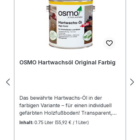
OSMO Hartwachsöl Original Farbig
Das bewährte Hartwachs-Öl in der
farbigen Variante – für einen individuell
gefärbten Holzfußboden! Transparent,
seidenmatt, für innenBesonders
Inhalt:
0.75 Liter
(55,92 € / 1 Liter)
empfohlen für Massivholzdielen,
Landhausdielen, Schiffsboden, OSB- und