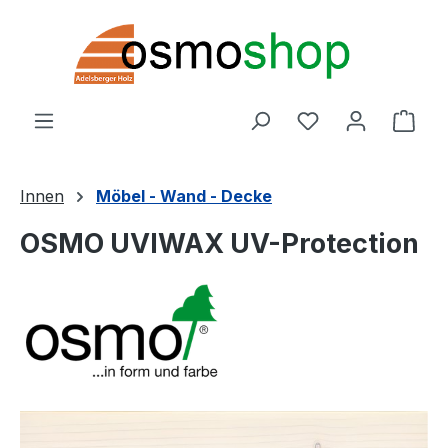
Zum Hauptinhalt springen
Du hast 0 Produ
Ware
Innen
Möbel - Wand - Decke
OSMO UVIWAX UV-Protection
Bildergalerie überspringen