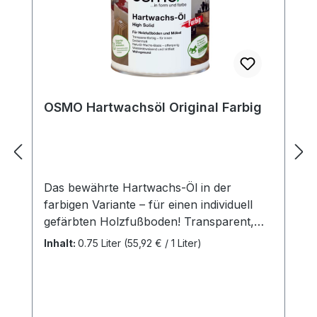
OSMO Hartwachsöl Original Farbig
Das bewährte Hartwachs-Öl in der
farbigen Variante – für einen individuell
gefärbten Holzfußboden! Transparent,
seidenmatt, für innenBesonders
Inhalt:
0.75 Liter
(55,92 € / 1 Liter)
empfohlen für Massivholzdielen,
Landhausdielen, Schiffsboden, OSB- und
Korkfußböden; auch für
Möbeloberflächen und Leimholz gut