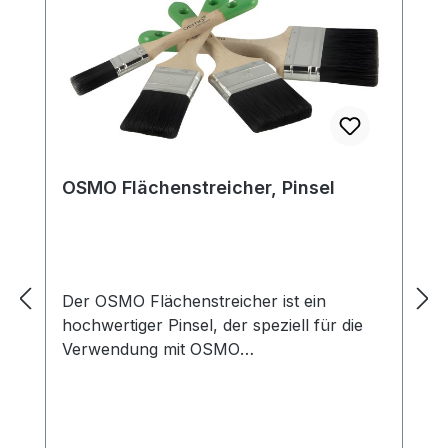
Bitte beachten Sie: Das erzielte Ergebnis
des Farbtons kann je nach Holzart
unterschiedlich ausfallen.
OSMO Flächenstreicher, Pinsel
Der OSMO Flächenstreicher ist ein
hochwertiger Pinsel, der speziell für die
Verwendung mit OSMO
Holzpflegeprodukten entwickelt wurde.
Mit seiner breiten, flachen Form eignet er
sich perfekt für das Auftragen von Ölen,
Wachsen und Lacken auf größeren