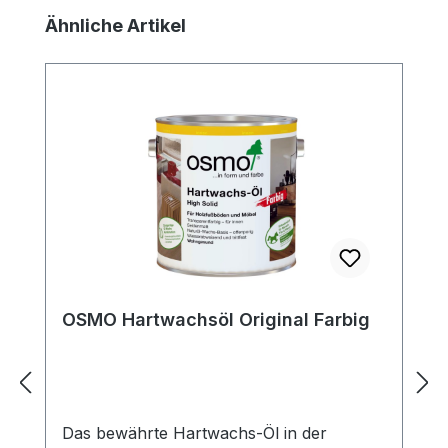
ihre Holzoberflächen optimal pflegen und
Produktgalerie überspringen
Ähnliche Artikel
schützen möchten.
OSMO Hartwachsöl Original Farbig
Das bewährte Hartwachs-Öl in der