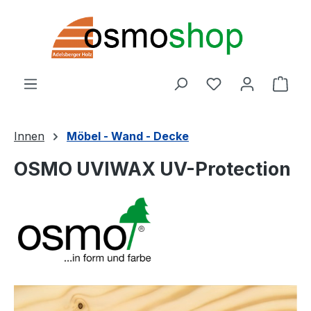
Zum Hauptinhalt springen
Du hast 0 Produ
Ware
Innen
Möbel - Wand - Decke
OSMO UVIWAX UV-Protection
Bildergalerie überspringen