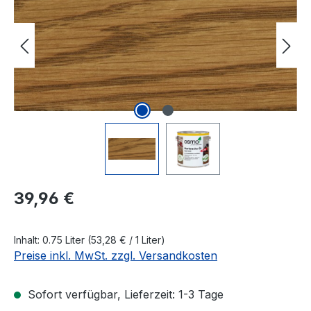
Regulärer Preis:
39,96 €
Inhalt:
0.75 Liter
(53,28 € / 1 Liter)
Preise inkl. MwSt. zzgl. Versandkosten
Sofort verfügbar, Lieferzeit: 1-3 Tage