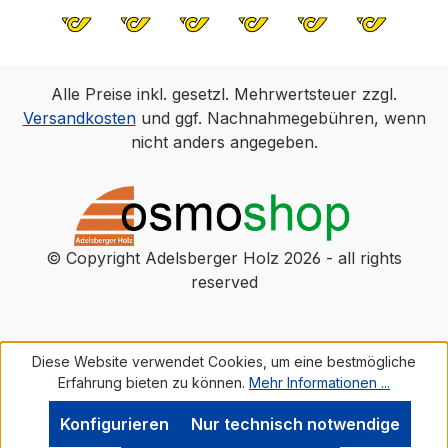
Luftfeuchte). Bei niedrigeren
Temperaturen und/oder höherer
Luftfeuchtigkeit verlängert sich die
Trockenzeit. Für gute Belüftung
Alle Preise inkl. gesetzl. Mehrwertsteuer zzgl.
sorgen.Nach ca. 2-3 Wochen ist die
Versandkosten
und ggf. Nachnahmegebühren, wenn
Oberfläche vollkommen
nicht anders angegeben.
durchgehärtet.ERGIEBIGKEIT1 l reicht bei
1 Anstrich für ca. 24 m2.Die Reichweite
des Produktes richtet sich maßgeblich
nach der Beschaffenheit des vorhandenen
Holzes. Alle Angaben beziehen sich auf
© Copyright Adelsberger Holz 2026 - all rights
glatte und gehobelte/ geschliffene
reserved
Oberflächen. Andere Oberflächen können
zu abweichender Reichweite
führen.HINWEISEÖle verstärken den
Diese Website verwendet Cookies, um eine bestmögliche
natürlichen Farbton des Holzes
Erfahrung bieten zu können.
Mehr Informationen ...
(Dauernasseffekt). Eine zu satte
Auftragsweise und mangelnde Belüftung
Konfigurieren
Nur technisch notwendige
führen zu Trocknungsverzögerungen.Für