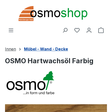
Zum Hauptinhalt springen
Du hast 0 Produ
Ware
Innen
Möbel - Wand - Decke
OSMO Hartwachsöl Farbig
Bildergalerie überspringen