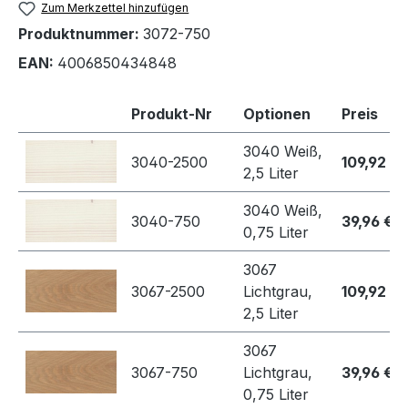
Zum Merkzettel hinzufügen
Produktnummer:
3072-750
EAN:
4006850434848
Produkt-Nr
Optionen
Preis
3040 Weiß,
3040-2500
109,92 €
2,5 Liter
3040 Weiß,
3040-750
39,96 €
0,75 Liter
3067
3067-2500
Lichtgrau,
109,92 €
2,5 Liter
3067
3067-750
Lichtgrau,
39,96 €
0,75 Liter