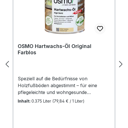
OSMO Hartwachs-Öl Original
Farblos
Speziell auf die Bedürfnisse von
Holzfußböden abgestimmt – für eine
pflegeleichte und wohngesunde
Oberfläche! Farblos, für innen.Besonders
Inhalt:
0.375 Liter
(79,84 € / 1 Liter)
empfohlen für Massivholzdielen,
Landhausdielen, Schiffsboden, OSB- und
Korkfußböden; auch für
Möbeloberflächen und Leimholz gut