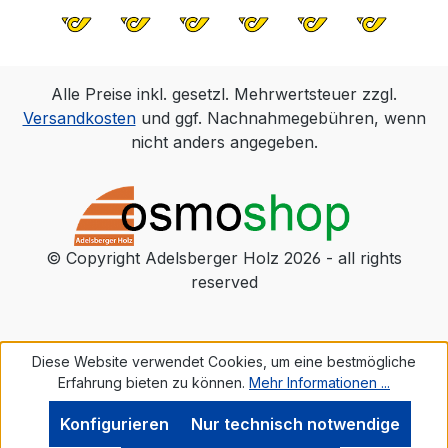
Luftfeuchte). Bei niedrigeren
Temperaturen und/oder höherer
Luftfeuchtigkeit verlängert sich die
Trockenzeit. Für gute Belüftung
Alle Preise inkl. gesetzl. Mehrwertsteuer zzgl.
sorgen.Nach ca. 2-3 Wochen ist die
Versandkosten
und ggf. Nachnahmegebühren, wenn
Oberfläche vollkommen
nicht anders angegeben.
durchgehärtet.ERGIEBIGKEIT1 l reicht bei
1 Anstrich für ca. 24 m2.Die Reichweite
des Produktes richtet sich maßgeblich
nach der Beschaffenheit des vorhandenen
Holzes. Alle Angaben beziehen sich auf
© Copyright Adelsberger Holz 2026 - all rights
glatte und gehobelte/ geschliffene
reserved
Oberflächen. Andere Oberflächen können
zu abweichender Reichweite
führen.HINWEISEÖle verstärken den
Diese Website verwendet Cookies, um eine bestmögliche
natürlichen Farbton des Holzes
Erfahrung bieten zu können.
Mehr Informationen ...
(Dauernasseffekt). Eine zu satte
Auftragsweise und mangelnde Belüftung
Konfigurieren
Nur technisch notwendige
führen zu Trocknungsverzögerungen.Für