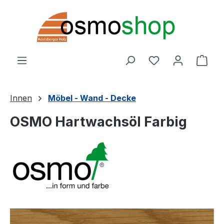
Zum Hauptinhalt springen
Du hast 0 Produ
Ware
Innen
Möbel - Wand - Decke
OSMO Hartwachsöl Farbig
Bildergalerie überspringen