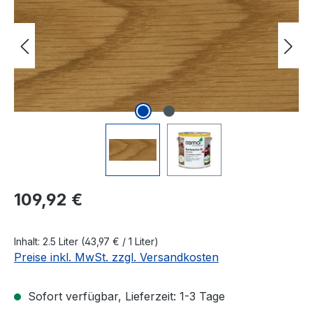
Regulärer Preis:
109,92 €
Inhalt:
2.5 Liter
(43,97 € / 1 Liter)
Preise inkl. MwSt. zzgl. Versandkosten
Sofort verfügbar, Lieferzeit: 1-3 Tage