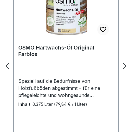
OSMO Hartwachs-Öl Original
Farblos
Speziell auf die Bedürfnisse von
Holzfußböden abgestimmt – für eine
pflegeleichte und wohngesunde
Oberfläche! Farblos, für innen.Besonders
Inhalt:
0.375 Liter
(79,84 € / 1 Liter)
empfohlen für Massivholzdielen,
Landhausdielen, Schiffsboden, OSB- und
Korkfußböden; auch für
Möbeloberflächen und Leimholz gut