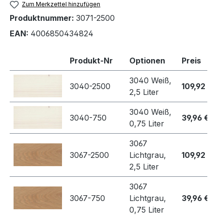
Zum Merkzettel hinzufügen
Produktnummer:
3071-2500
EAN:
4006850434824
Produkt-Nr
Optionen
Preis
3040 Weiß,
3040-2500
109,92 €
2,5 Liter
3040 Weiß,
3040-750
39,96 €
0,75 Liter
3067
3067-2500
Lichtgrau,
109,92 €
2,5 Liter
3067
3067-750
Lichtgrau,
39,96 €
0,75 Liter