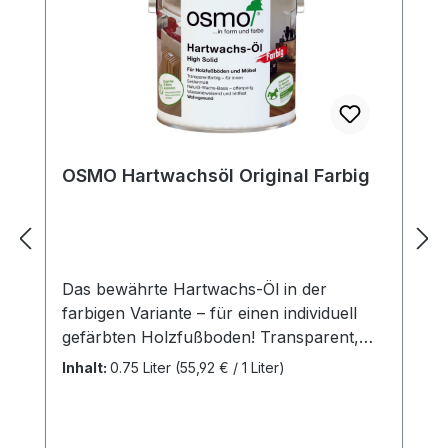
OSMO Hartwachsöl Original Farbig
Das bewährte Hartwachs-Öl in der
farbigen Variante – für einen individuell
gefärbten Holzfußboden! Transparent,
seidenmatt, für innenBesonders
Inhalt:
0.75 Liter
(55,92 € / 1 Liter)
empfohlen für Massivholzdielen,
Landhausdielen, Schiffsboden, OSB- und
Korkfußböden; auch für