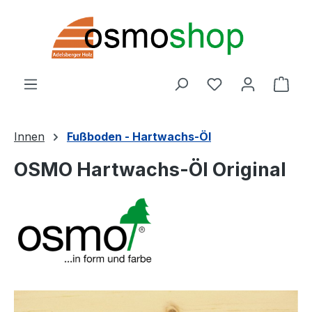
Zum Hauptinhalt springen
Du hast 0 Produ
Ware
Innen
Fußboden - Hartwachs-Öl
OSMO Hartwachs-Öl Original
Bildergalerie überspringen