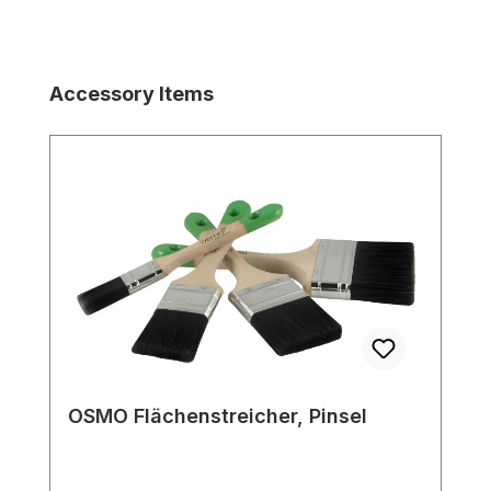
Produktgalerie überspringen
Accessory Items
OSMO Flächenstreicher, Pinsel