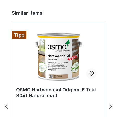
ein unverzichtbares Werkzeug für alle, die
ihre Holzoberflächen optimal pflegen und
Produktgalerie überspringen
Similar Items
schützen möchten.
Tipp
OSMO Hartwachsöl Original Effekt
3041 Natural matt