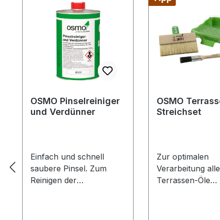
OSMO Pinselreiniger
OSMO Terrass
und Verdünner
Streichset
Einfach und schnell
Zur optimalen
saubere Pinsel. Zum
Verarbeitung all
Reinigen der
Terrassen-Öle
Arbeitsgeräte nach dem
Terrassenstreich
Auftrag von Osmo
150 mm zum Auf
Holzanstrichen, Öl- oder
von Osmo Terra