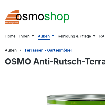
m Hauptinhalt springen
Zur Suche springen
Zur Hauptnavigation springen
Home
Innen
Außen
Reinigung & Pflege
RA
Außen
Terrassen - Gartenmöbel
OSMO Anti-Rutsch-Terra
Bildergalerie überspringen