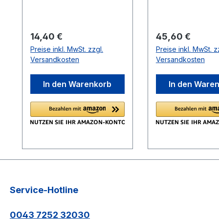
Kunstharzfarben.Zum
auf Terrassendie
Verdünnen
Flächenstreiche
lösemittelbasierender
zum Auftragen 
Regulärer Preis:
Regulärer Preis:
14,40 €
45,60 €
Farben.
Osmo Hirnholzw
Preise inkl. MwSt. zzgl.
Preise inkl. MwSt. z
auf die Hirnende
Versandkosten
Versandkosten
Terrassendielen 
für die Verarbei
In den Warenkorb
In den Ware
allen ölbasieren
Holzanstrichen I
die Behandlung 
glatten und profi
Terrassendielen 
Farbaufnahme u
gleichmäßige
Farbabgabe sorg
ein sehr gutes Er
Service-Hotline
Inhalt: Farbwanne
Abstreifrillen 22
0043 7252 32030
Fußbodenstreich