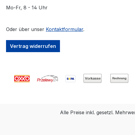
mit Handgriff 1
Mo-Fr, 8 - 14 Uhr
breitpassend für
Osmo System
Teleskopstiel 3
Oder über unser
Kontaktformular
.
Wanneneinleger
Flächenstreiche
Vertrag widerrufen
Als Zubehör erhäl
Osmo System
Teleskopstiel mit
Connect Verbind
- 200 cm
Alle Preise inkl. gesetzl. Mehrwe