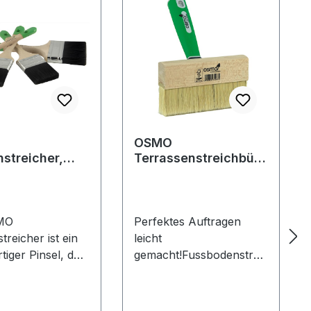
OSMO
nstreicher,
Terrassenstreichbürs
te 150 mm
MO
Perfektes Auftragen
treicher ist ein
leicht
iger Pinsel, der
gemacht!Fussbodenstrei
für die
chbürste mit
dung mit OSMO
HandgriffGeeignet für die
egeprodukten
Verarbeitung von allen