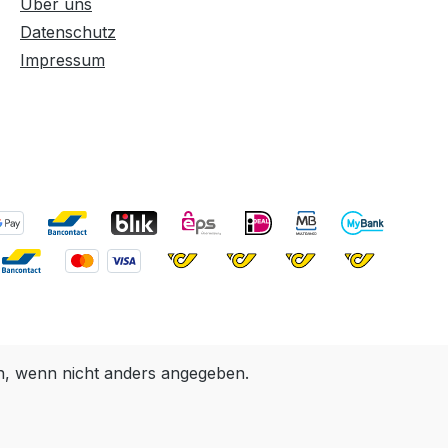
Über uns
d ermöglicht ein
Datenschutz
s und
Impressum
äßiges Auftragen
O Produkte. Der
ächenstreicher
unverzichtbares
 für alle, die
lzoberflächen
pflegen und
n möchten.
 wenn nicht anders angegeben.