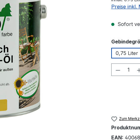
Preise inkl
Sofort ver
Gebindegrö
0,75 Liter
Produkt
Zum Merkze
Produktnu
EAN:
40068