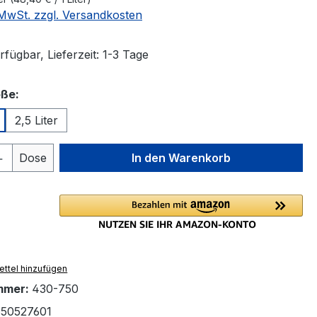
. MwSt. zzgl. Versandkosten
fügbar, Lieferzeit: 1-3 Tage
auswählen
ße:
2,5 Liter
 Anzahl: Gib den gewünschten Wert ein 
Dose
In den Warenkorb
ttel hinzufügen
mmer:
430-750
50527601