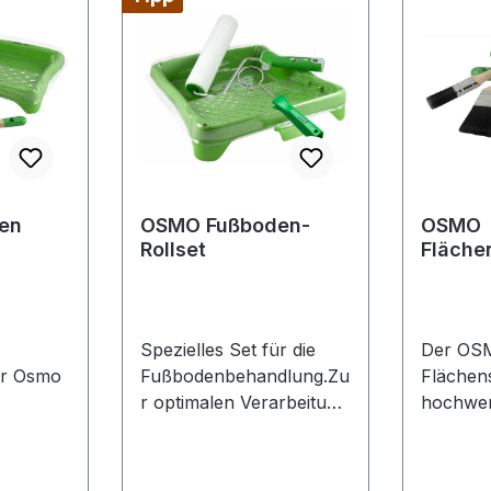
en
OSMO Fußboden-
OSMO
Rollset
Fläche
Pinsel
Spezielles Set für die
Der OS
er Osmo
Fußbodenbehandlung.Zu
Flächens
r optimalen Verarbeitung
hochwert
bürste
von Hartwachs-Ölen.
speziell 
tragen
100% Mikrofaser -
Verwen
ssen-Öl
lösemittelbeständig
Holzpfl