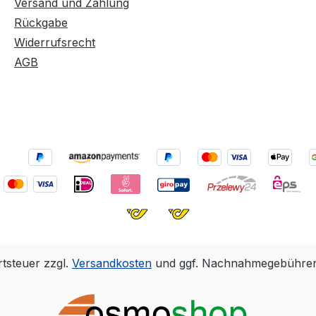
Versand und Zahlung
50 mm
Teleskopstiel 1 Osmo
Hand un
Rückgabe
 den
Mikrofaserwalze 250
präzise
Widerrufsrecht
mm breit 1 Rollen-
gleichm
AGB
Abstreifer Als Zubehör
der OSM
erhältlich: Osmo System
OSMO Fl
r 25 mm
Teleskopstiel mit Quick
ist ein 
tlich:
Connect Verbindung 120
Werkzeug
- 200 cm
ihre Ho
 Quick
optimal 
ung 120
schütze
rtsteuer zzgl.
Versandkosten
und ggf. Nachnahmegebühren,